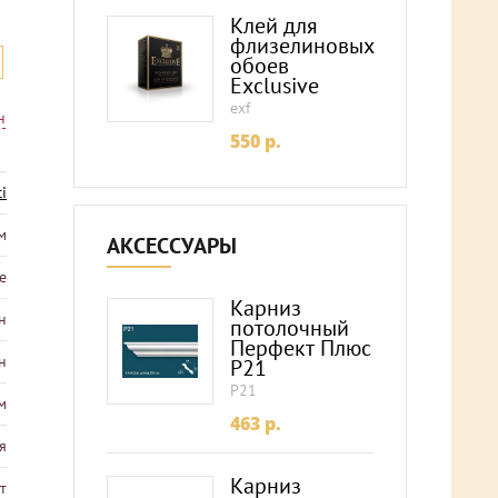
Клей для
флизелиновых
обоев
Exclusive
exf
н
550
p.
i
м
АКСЕССУАРЫ
е
Карниз
н
потолочный
Перфект Плюс
н
P21
P21
м
463
p.
я
Карниз
т