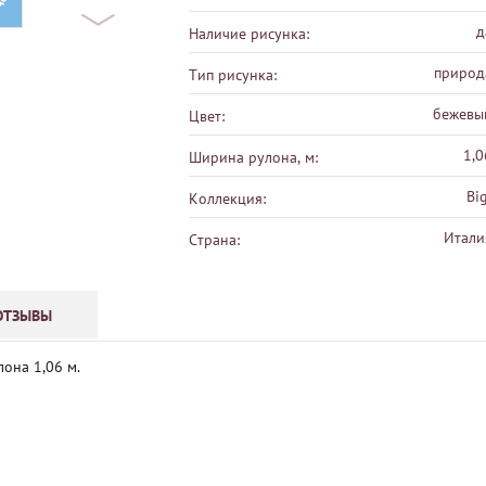
део
д
Наличие рисунка:
природ
Тип рисунка:
бежевы
Цвет:
1,0
Ширина рулона, м:
Big
Коллекция:
Итали
Страна:
ОТЗЫВЫ
она 1,06 м.