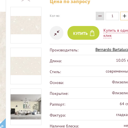
Цена по запросу
−
+
Кол-во:
Купить в оди
КУПИТЬ
клик
Bernardo Bartalucc
Производитель:
10.05 
Длина:
современны
Стиль:
Флизели
Основа:
Флизели
Покрытие:
64 с
Раппорт:
гладка
Фактура:
не
Наличие блеска: