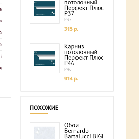
потолочный
Перфект Плюс
а
P37
P37
а
315
p.
й
6
Карниз
потолочный
i
Перфект Плюс
P46
я
P46
914
p.
ПОХОЖИЕ
Обои
Bernardo
Bartalucci BIGI