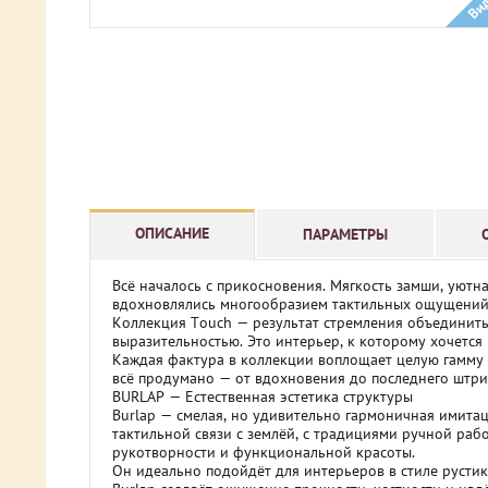
Ви
ОПИСАНИЕ
ПАРАМЕТРЫ
Всё началось с прикосновения. Мягкость замши, уютн
вдохновлялись многообразием тактильных ощущений 
Коллекция Touch — результат стремления объединить
выразительностью. Это интерьер, к которому хочется 
Каждая фактура в коллекции воплощает целую гамму 
всё продумано — от вдохновения до последнего штрих
BURLAP — Естественная эстетика структуры
Burlap — смелая, но удивительно гармоничная имитац
тактильной связи с землёй, с традициями ручной раб
рукотворности и функциональной красоты.
Он идеально подойдёт для интерьеров в стиле рустик