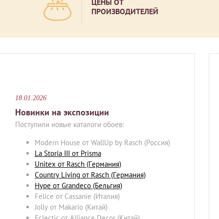
ЦЕНЫ ОТ
ПРОИЗВОДИТЕЛЕЙ
18.01.2026
Новинки на экспозиции
Поступили новые каталоги обоев:
Modern House от WallUp by Rasch (Россия)
La Storia III от Prisma
Unitex от Rasch (Германия)
Country Living от Rasch (Германия)
Hype от Grandeco (Бельгия)
Felice от Cassanie (Италия)
Jolly от Makario (Китай)
Eclectic от Alliance Decor (Китай)