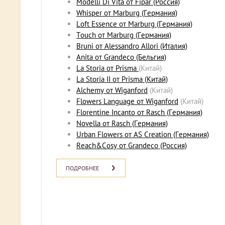
Modelli Di Vita от Fipar (Россия)
Whisper от Marburg (Германия)
Loft Essence от Marburg (Германия)
Touch от Marburg (Германия)
Bruni от Alessandro Allori (Италия)
Anita от Grandeco (Бельгия)
La Storia от Prisma
(Китай)
La Storia II от Prisma (Китай)
Alchemy от Wiganford
(Китай)
Flowers Language от Wiganford
(Китай)
Florentine Incanto от Rasch (Германия)
Novella от Rasch (Германия)
Urban Flowers от AS Creation (Германия)
Reach&Cosy от Grandeco (Россия)
ПОДРОБНЕЕ