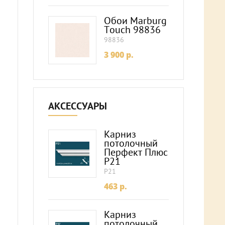
Обои Marburg
Touch 98836
98836
3 900
p.
АКСЕССУАРЫ
Карниз
потолочный
Перфект Плюс
P21
P21
463
p.
Карниз
потолочный