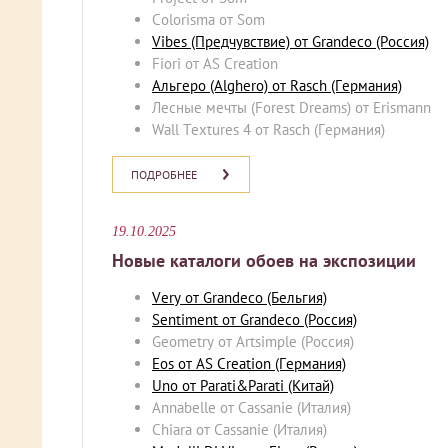
Colorisma от Som
Vibes (Предчувствие) от Grandeco
(Россия)
Fiori от AS Creation
Альгеро (Alghero) от Rasch
(Германия)
Лесные мечты (Forest Dreams) от Erismann
Wall Textures 4 от Rasch (Германия)
ПОДРОБНЕЕ
19.10.2025
Новые каталоги обоев на экспозиции
Very от Grandeco (Бельгия)
Sentiment от Grandeco (Россия)
Geometry от Artsimple (Россия)
Eos от AS Creation (Германия)
Uno от Parati&Parati (Китай)
Annabelle от Cassanie (Италия)
Chiara от Cassanie (Италия)