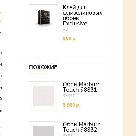
Клей для
флизелиновых
обоев
Exclusive
exf
н
550
p.
g
м
ПОХОЖИЕ
н
Обои Marburg
л
Touch 98831
98831
й
3 900
p.
ь
т
Обои Marburg
Touch 98832
т
98832