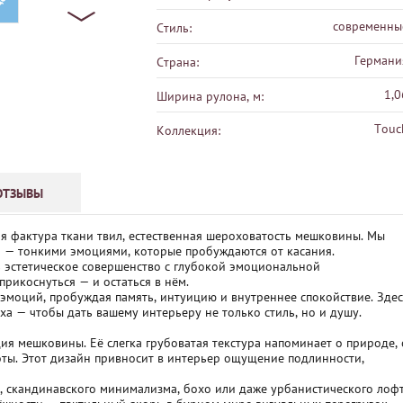
део
современны
Стиль:
Германи
Страна:
1,0
Ширина рулона, м:
Touc
Коллекция:
ОТЗЫВЫ
ая фактура ткани твил, естественная шероховатость мешковины. Мы
— тонкими эмоциями, которые пробуждаются от касания.
 эстетическое совершенство с глубокой эмоциональной
прикоснуться — и остаться в нём.
эмоций, пробуждая память, интуицию и внутреннее спокойствие. Зде
а — чтобы дать вашему интерьеру не только стиль, но и душу.
ия мешковины. Её слегка грубоватая текстура напоминает о природе, 
оты. Этот дизайн привносит в интерьер ощущение подлинности,
, скандинавского минимализма, бохо или даже урбанистического лофт