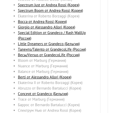
Spectrum Just от Andrea Rossi (Корея)
Spectrum Boom от Andrea Rossi (Корея)
Ekaterina от Roberto Borzaggi (Корея)
Bocca от Andrea Rossi (Корея)
Giorgio от Alessandro Allori (Корея)
Special Edition от Grandeco / Rash WallUp
(Россия)
Little Dreamers от Grandeco (Бельгия)
Таленто/Talento от GrandecoLife (Россия)
Весы/Versus от GrandecoLife (Россия)
Bloom от Marburg (Германия)
Nuance от Marburg (Германия)
Balance от Marburg (Германия)
Berti от Alessandro Allori (Корея)
Ekaterina II от Roberto Borzaggi (Корея)
Abruzzo от Bernardo Bartalucci (Корея)
Concept от Grandeco (Бельгия)
Trace от Marburg (Германия)
Баррос от Bernardo Bartalucci (Корея)
Спектрум Нью от Andrea Rossi (Корея)