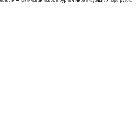
ёжности — тактильный якорь в бурном мире визуальных перегрузок.