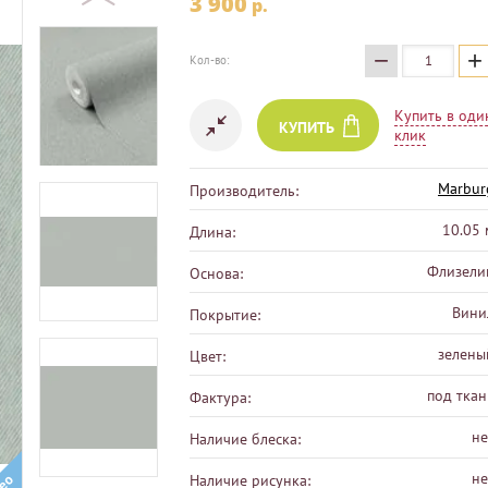
3 900
p.
−
+
Кол-во:
Купить в оди
КУПИТЬ
клик
Marbur
Производитель:
10.05 
Длина:
Флизели
Основа:
Вини
Покрытие:
зелены
Цвет:
под ткан
Фактура:
не
Наличие блеска:
не
Наличие рисунка: