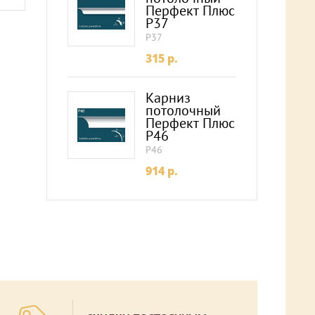
Перфект Плюс
P37
P37
315
p.
Карниз
потолочный
Перфект Плюс
P46
P46
914
p.