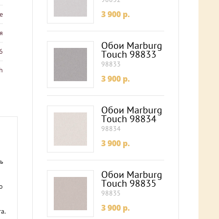
3 900
p.
е
я
Обои Marburg
6
Touch 98833
98833
h
3 900
p.
Обои Marburg
Touch 98834
98834
3 900
p.
сь
Обои Marburg
Touch 98835
о
98835
3 900
p.
а.