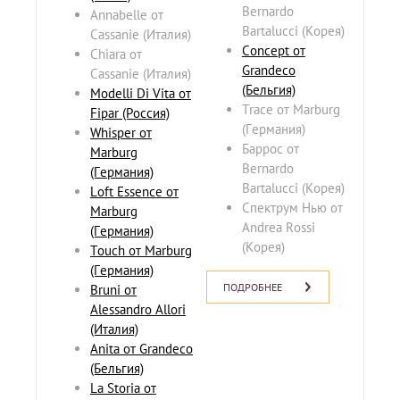
Bernardo
Annabelle от
Bartalucci (Корея)
Cassanie (Италия)
Concept от
Chiara от
Grandeco
Cassanie (Италия)
(Бельгия)
Modelli Di Vita от
Trace от Marburg
Fipar (Россия)
(Германия)
Whisper от
Баррос от
Marburg
Bernardo
(Германия)
Bartalucci (Корея)
Loft Essence от
Спектрум Нью от
Marburg
Andrea Rossi
(Германия)
(Корея)
Touch от Marburg
(Германия)
ПОДРОБНЕЕ
Bruni от
Alessandro Allori
(Италия)
Anita от Grandeco
(Бельгия)
La Storia от