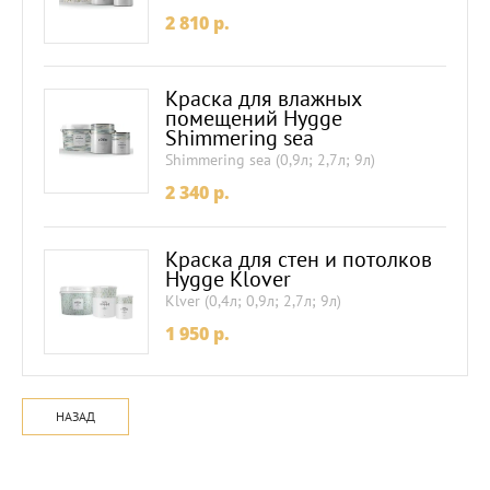
2 810
p.
Краска для влажных
помещений Hygge
Shimmering sea
Shimmering sea (0,9л; 2,7л; 9л)
2 340
p.
Краска для стен и потолков
Hygge Klover
Klver (0,4л; 0,9л; 2,7л; 9л)
1 950
p.
НАЗАД