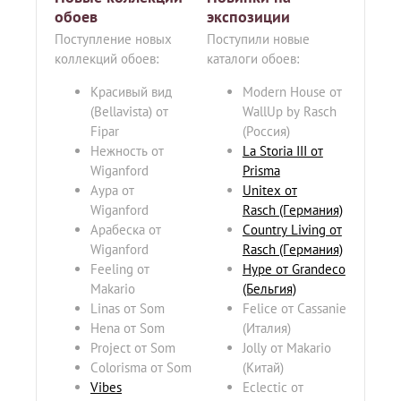
обоев
экспозиции
Поступление новых
Поступили новые
коллекций обоев:
каталоги обоев:
Красивый вид
Modern House от
(Bellavista) от
WallUp by Rasch
Fipar
(Россия)
Нежность от
La Storia III от
Wiganford
Prisma
Аура от
Unitex от
Wiganford
Rasch (Германия)
Арабеска от
Country Living от
Wiganford
Rasch (Германия)
Feeling от
Hype от Grandeco
Makario
(Бельгия)
Linas от Som
Felice от Cassanie
Hena от Som
(Италия)
Project от Som
Jolly от Makario
Colorisma от Som
(Китай)
Vibes
Eclectic от