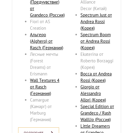
(Предчувствие)
Alliance
от
Decor (Китай)
Grandeco
(Россия)
Spectrum Just от
Fiori от AS
Andrea Rossi
Creation
(Корея)
Альгеро
Spectrum Boom
(Alghero) от
от Andrea Rossi
Rasch
(Германия)
(Корея)
Лесные мечты
Ekaterina от
(Forest
Roberto Borzaggi
Dreams) от
(Корея)
Erismann
Bocca от Andrea
Wall Textures 4
Rossi (Корея)
от Rasch
Giorgio от
(Германия)
Alessandro
Camargue
Allori (Корея)
(Камарг) от
Special Edition от
Marburg
Grandeco / Rash
(Германия)
WallUp (Россия)
Little Dreamers
от Grandeco
ПОДРОБНЕЕ