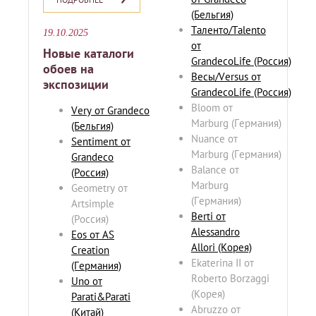
(Бельгия)
Таленто/Talento
19.10.2025
от
Новые каталоги
GrandecoLife (Россия)
обоев на
Весы/Versus от
экспозиции
GrandecoLife (Россия)
Bloom от
Very от Grandeco
Marburg (Германия)
(Бельгия)
Nuance от
Sentiment от
Marburg (Германия)
Grandeco
Balance от
(Россия)
Marburg
Geometry от
(Германия)
Artsimple
Berti от
(Россия)
Alessandro
Eos от AS
Allori (Корея)
Creation
Ekaterina II от
(Германия)
Roberto Borzaggi
Uno от
(Корея)
Parati&Parati
Abruzzo от
(Китай)