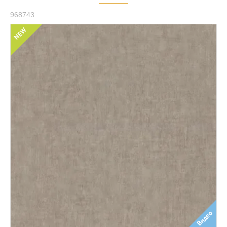
968743
NEW
Видео