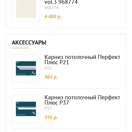
vol.3 968774
968774
4 400
p.
АКСЕССУАРЫ
Карниз потолочный Перфект
Плюс P21
P21
463
p.
Карниз потолочный Перфект
Плюс P37
P37
315
p.