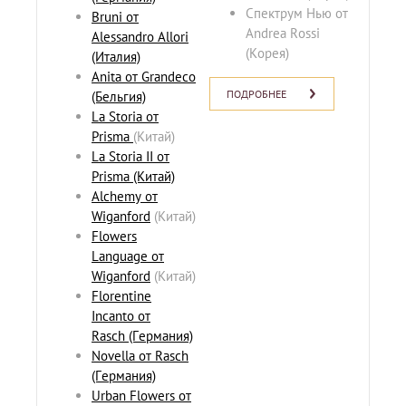
Спектрум Нью от
Bruni от
Andrea Rossi
Alessandro Allori
(Корея)
(Италия)
Anita от Grandeco
ПОДРОБНЕЕ
(Бельгия)
La Storia от
Prisma
(Китай)
La Storia II от
Prisma (Китай)
Alchemy от
Wiganford
(Китай)
Flowers
Language от
Wiganford
(Китай)
Florentine
Incanto от
Rasch (Германия)
Novella от Rasch
(Германия)
Urban Flowers от