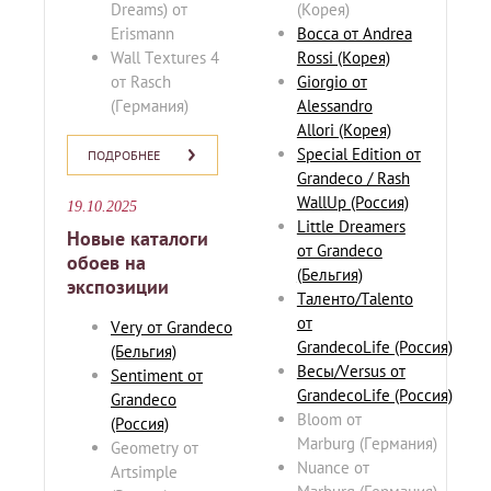
Dreams) от
(Корея)
Erismann
Bocca от Andrea
Wall Textures 4
Rossi (Корея)
от Rasch
Giorgio от
(Германия)
Alessandro
Allori (Корея)
Special Edition от
ПОДРОБНЕЕ
Grandeco / Rash
WallUp (Россия)
19.10.2025
Little Dreamers
Новые каталоги
от Grandeco
обоев на
(Бельгия)
экспозиции
Таленто/Talento
от
Very от Grandeco
GrandecoLife (Россия)
(Бельгия)
Весы/Versus от
Sentiment от
GrandecoLife (Россия)
Grandeco
Bloom от
(Россия)
Marburg (Германия)
Geometry от
Nuance от
Artsimple