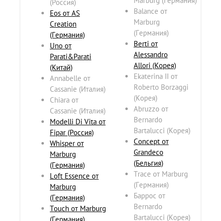
Marburg (Германия)
(Россия)
Balance от
Eos от AS
Marburg
Creation
(Германия)
(Германия)
Berti от
Uno от
Alessandro
Parati&Parati
Allori (Корея)
(Китай)
Ekaterina II от
Annabelle от
Roberto Borzaggi
Cassanie (Италия)
(Корея)
Chiara от
Abruzzo от
Cassanie (Италия)
Bernardo
Modelli Di Vita от
Bartalucci (Корея)
Fipar (Россия)
Concept от
Whisper от
Grandeco
Marburg
(Бельгия)
(Германия)
Trace от Marburg
Loft Essence от
(Германия)
Marburg
Баррос от
(Германия)
Bernardo
Touch от Marburg
Bartalucci (Корея)
(Германия)