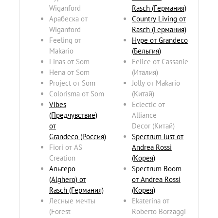
Wiganford
Rasch (Германия)
Арабеска от
Country Living от
Wiganford
Rasch (Германия)
Feeling от
Hype от Grandeco
Makario
(Бельгия)
Linas от Som
Felice от Cassanie
Hena от Som
(Италия)
Project от Som
Jolly от Makario
Colorisma от Som
(Китай)
Vibes
Eclectic от
(Предчувствие)
Alliance
от
Decor (Китай)
Grandeco
(Россия)
Spectrum Just от
Fiori от AS
Andrea Rossi
Creation
(Корея)
Альгеро
Spectrum Boom
(Alghero) от
от Andrea Rossi
Rasch
(Германия)
(Корея)
Лесные мечты
Ekaterina от
(Forest
Roberto Borzaggi